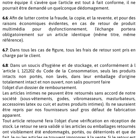
notre équipe il s´avère que l´article est tout à fait conforme, il ne
pourrait être demandé un quelconque dédomagement.
6.6
: Afin de lutter contre la fraude, la copie, et la revente, et pour des
raisons économiques évidentes, en cas de retour de produit
multimédia pour dysfonctionnement, l´échange portera
obligatoirement sur un article identique (même titre, même
référence).
6.7
: Dans tous les cas de figure, tous les frais de retour sont pris en
charge par le client.
6.8
: Dans un soucis d´hygiène et de stockage, et conformément à l
´article L 121202 du Code de la Consommation, seuls les produits
intacts non portés, non lavés, dans leur emballage d´origine
totalement intact et non ouvert, non salis pourront faire
l´objet d´un dossier de remboursement.
Les articles intimes ne peuvent être retournés sans accord de notre
société (sous-vêtements, godes, vibromasseurs, masturbateurs,
accessoires latex ou cuir, et autres produits intimes). Ils ne sauraient
être repris par nos fournisseurs sauf gros défaut de fabrication
apparent.
Tout article retourné fera l´objet d´une vérification en réception de
stock. Le retour ne sera validé si les articles ou emballages retournés
ont visiblement été endommagés, portés, ou déterriorés et que de
fait, le ou les articles se trouvent impropres à la vente. Si le retour est