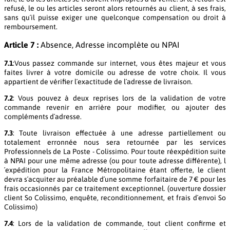
refusé, le ou les articles seront alors retournés au client, à ses frais,
sans qu´il puisse exiger une quelconque compensation ou droit à
remboursement.
Article 7 :
Absence, Adresse incomplète ou NPAI
7.1
:Vous passez commande sur internet, vous êtes majeur et vous
faites livrer à votre domicile ou adresse de votre choix. Il vous
appartient de vérifier l´exactitude de l´adresse de livraison.
7.2
: Vous pouvez à deux reprises lors de la validation de votre
commande revenir en arrière pour modifier, ou ajouter des
compléments d´adresse.
7.3
: Toute livraison effectuée à une adresse partiellement ou
totalement erronnée nous sera retournée par les services
Professionnels de La Poste - Colissimo. Pour toute réexpédition suite
à NPAI pour une même adresse (ou pour toute adresse différente), l
´expédition pour la France Métropolitaine étant offerte, le client
devra s´acquiter au préalable d´une somme forfaitaire de 7 € pour les
frais occasionnés par ce traitement exceptionnel. (ouverture dossier
client So Colissimo, enquête, reconditionnement, et frais d´envoi So
Colissimo)
7.4
: Lors de la validation de commande, tout client confirme et