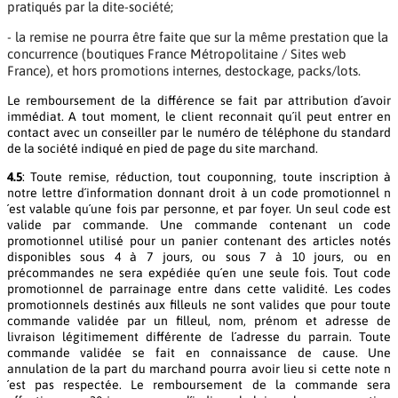
pratiqués par la dite-société;
- la remise ne pourra être faite que sur la même prestation que la
concurrence (boutiques France Métropolitaine / Sites web
France), et hors promotions internes, destockage, packs/lots.
Le remboursement de la différence se fait par attribution d´avoir
immédiat. A tout moment, le client reconnait qu´il peut entrer en
contact avec un conseiller par le numéro de téléphone du standard
de la société indiqué en pied de page du site marchand.
4.5
: Toute remise, réduction, tout couponning, toute inscription à
notre lettre d´information donnant droit à un code promotionnel n
´est valable qu´une fois par personne, et par foyer. Un seul code est
valide par commande. Une commande contenant un code
promotionnel utilisé pour un panier contenant des articles notés
disponibles sous 4 à 7 jours, ou sous 7 à 10 jours, ou en
précommandes ne sera expédiée qu´en une seule fois. Tout code
promotionnel de parrainage entre dans cette validité. Les codes
promotionnels destinés aux filleuls ne sont valides que pour toute
commande validée par un filleul, nom, prénom et adresse de
livraison légitimement différente de l´adresse du parrain. Toute
commande validée se fait en connaissance de cause. Une
annulation de la part du marchand pourra avoir lieu si cette note n
´est pas respectée. Le remboursement de la commande sera