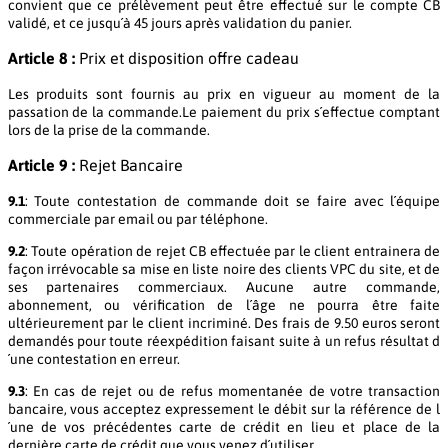
convient que ce prélèvement peut être effectué sur le compte CB
validé, et ce jusqu´à 45 jours après validation du panier.
Article 8 :
Prix et disposition offre cadeau
Les produits sont fournis au prix en vigueur au moment de la
passation de la commande.Le paiement du prix s´effectue comptant
lors de la prise de la commande.
Article 9 :
Rejet Bancaire
9.1
: Toute contestation de commande doit se faire avec l´équipe
commerciale par email ou par téléphone.
9.2
: Toute opération de rejet CB effectuée par le client entrainera de
façon irrévocable sa mise en liste noire des clients VPC du site, et de
ses partenaires commerciaux. Aucune autre commande,
abonnement, ou vérification de l´âge ne pourra être faite
ultérieurement par le client incriminé. Des frais de 9.50 euros seront
demandés pour toute réexpédition faisant suite à un refus résultat d
´une contestation en erreur.
9.3
: En cas de rejet ou de refus momentanée de votre transaction
bancaire, vous acceptez expressement le débit sur la référence de l
´une de vos précédentes carte de crédit en lieu et place de la
dernière carte de crédit que vous venez d´utiliser.