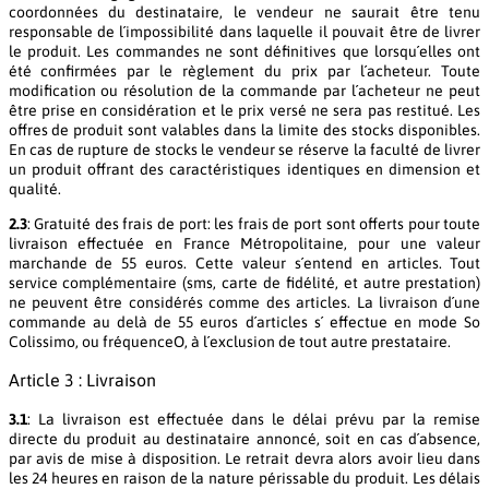
coordonnées du destinataire, le vendeur ne saurait être tenu
responsable de l´impossibilité dans laquelle il pouvait être de livrer
le produit. Les commandes ne sont définitives que lorsqu´elles ont
été confirmées par le règlement du prix par l´acheteur. Toute
modification ou résolution de la commande par l´acheteur ne peut
être prise en considération et le prix versé ne sera pas restitué. Les
offres de produit sont valables dans la limite des stocks disponibles.
En cas de rupture de stocks le vendeur se réserve la faculté de livrer
un produit offrant des caractéristiques identiques en dimension et
qualité.
2.3
: Gratuité des frais de port: les frais de port sont offerts pour toute
livraison effectuée en France Métropolitaine, pour une valeur
marchande de 55 euros. Cette valeur s´entend en articles. Tout
service complémentaire (sms, carte de fidélité, et autre prestation)
ne peuvent être considérés comme des articles. La livraison d´une
commande au delà de 55 euros d´articles s´ effectue en mode So
Colissimo, ou fréquenceO, à l´exclusion de tout autre prestataire.
Article 3 : Livraison
3.1
: La livraison est effectuée dans le délai prévu par la remise
directe du produit au destinataire annoncé, soit en cas d´absence,
par avis de mise à disposition. Le retrait devra alors avoir lieu dans
les 24 heures en raison de la nature périssable du produit. Les délais