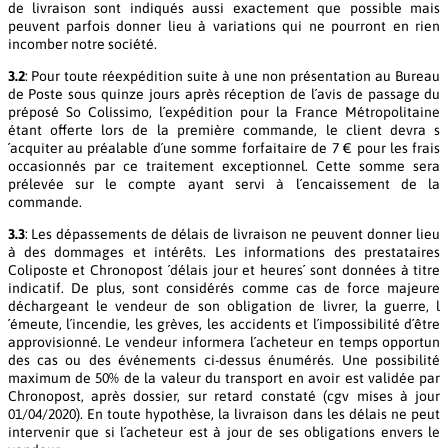
de livraison sont indiqués aussi exactement que possible mais
peuvent parfois donner lieu à variations qui ne pourront en rien
incomber notre société.
3.2
: Pour toute réexpédition suite à une non présentation au Bureau
de Poste sous quinze jours après réception de l´avis de passage du
préposé So Colissimo, l´expédition pour la France Métropolitaine
étant offerte lors de la première commande, le client devra s
´acquiter au préalable d´une somme forfaitaire de 7 € pour les frais
occasionnés par ce traitement exceptionnel. Cette somme sera
prélevée sur le compte ayant servi à l´encaissement de la
commande.
3.3
: Les dépassements de délais de livraison ne peuvent donner lieu
à des dommages et intérêts. Les informations des prestataires
Coliposte et Chronopost ´délais jour et heures´ sont données à titre
indicatif. De plus, sont considérés comme cas de force majeure
déchargeant le vendeur de son obligation de livrer, la guerre, l
´émeute, l´incendie, les grèves, les accidents et l´impossibilité d´être
approvisionné. Le vendeur informera l´acheteur en temps opportun
des cas ou des événements ci-dessus énumérés. Une possibilité
maximum de 50% de la valeur du transport en avoir est validée par
Chronopost, après dossier, sur retard constaté (cgv mises à jour
01/04/2020). En toute hypothèse, la livraison dans les délais ne peut
intervenir que si l´acheteur est à jour de ses obligations envers le