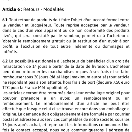
Article 6 :
Retours - Modalités
6.1
: Tout retour de produits doit faire l´objet d¹un accord formel entre
le vendeur et l´acquéreur. Toute reprise acceptée par le vendeur,
dans le cas d´un vice apparent ou de non conformité des produits
livrés, qui sera constaté par le vendeur, permettra à l´acheteur d
´obtenir le remplacement gratuit ou la restitution d´un avoir à son
profit, à l´exclusion de tout autre indemnité ou dommages et
intérêts.
6.2
: La possibilité est donnée à l'acheteur de bénéficier d´un droit de
rétractation de 14 jours à partir de la date de livraison. L´acheteur
peut donc retourner les marchandises reçues à ses frais et se faire
rembourser sous 30 jours (délai légal maximum autorisé) tout article
ne répondant pas à son attente, hors frais de port (déduire 7.50 euro
TTC pour la France Métropolitaine).
les articles devront être retournés dans leur emballage originel pour
pouvoir prétendre à un avoir, un remplacement ou un
remboursement. Le remboursement d´un article ne peut être
effectué que lorsque celui-ci se trouve encore dans son emballage d
´origine. La demande doit obligatoirement être formulée par courrier
postal et adressée aux services comptables de notre société, sous les
15 jours après achat, et reprenant les informations commande. Une
fois le contact accepté, nous vous communiquerons l adresse de