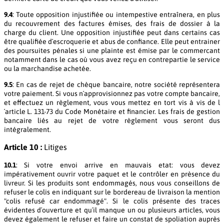
9.4
: Toute opposition injustifiée ou intempestive entraînera, en plus
du recouvrement des factures émises, des frais de dossier à la
charge du client. Une opposition injustifiée peut dans certains cas
être qualifiée d´escroquerie et abus de confiance. Elle peut entrainer
des poursuites pénales si une plainte est émise par le commercant
notamment dans le cas où vous avez reçu en contrepartie le service
ou la marchandise achetée.
9.5
: En cas de rejet de chèque bancaire, notre société représentera
votre paiement. Si vous n´approvisionnez pas votre compte bancaire,
et effectuez un règlement, vous vous mettez en tort vis à vis de l
´article L. 131-73 du Code Monétaire et financier. Les frais de gestion
bancaire liés au rejet de votre règlement vous seront dus
intégralement.
Article 10 :
Litiges
10.1
: Si votre envoi arrive en mauvais etat: vous devez
impérativement ouvrir votre paquet et le contrôler en prèsence du
livreur. Si les produits sont endommagés, nous vous conseillons de
refuser le colis en indiquant sur le bordereau de livraison la mention
"colis refusé car endommagé". Si le colis présente des traces
évidentes d´ouverture et qu´il manque un ou plusieurs articles, vous
devez également le refuser et faire un constat de spoliation auprès