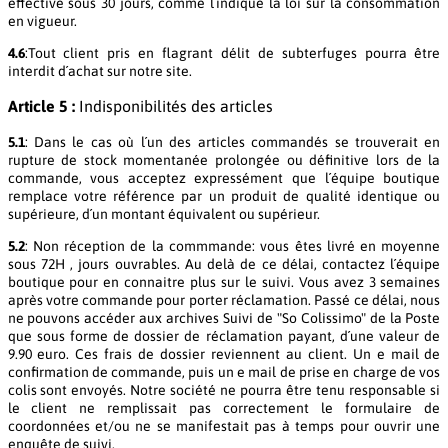
effective sous 30 jours, comme l´indique la loi sur la consommation
en vigueur.
4.6
:Tout client pris en flagrant délit de subterfuges pourra être
interdit d´achat sur notre site.
Article 5 :
Indisponibilités des articles
5.1
: Dans le cas où l´un des articles commandés se trouverait en
rupture de stock momentanée prolongée ou définitive lors de la
commande, vous acceptez expressément que l´équipe boutique
remplace votre référence par un produit de qualité identique ou
supérieure, d´un montant équivalent ou supérieur.
5.2
: Non réception de la commmande: vous êtes livré en moyenne
sous 72H , jours ouvrables. Au delà de ce délai, contactez l´équipe
boutique pour en connaitre plus sur le suivi. Vous avez 3 semaines
après votre commande pour porter réclamation. Passé ce délai, nous
ne pouvons accéder aux archives Suivi de "So Colissimo" de la Poste
que sous forme de dossier de réclamation payant, d´une valeur de
9.90 euro. Ces frais de dossier reviennent au client. Un e mail de
confirmation de commande, puis un e mail de prise en charge de vos
colis sont envoyés. Notre société ne pourra être tenu responsable si
le client ne remplissait pas correctement le formulaire de
coordonnées et/ou ne se manifestait pas à temps pour ouvrir une
enquête de suivi.