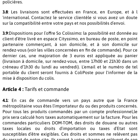
policières.
3.8
: Les livraisons sont effectuées en France, en Europe, et à l
´international. Contactez le service clientèle si vous avez un doute
sur la compatibilité entre votre pays et nos possibilités d´envoi.
3.9
:Dispositions pour l´offre So Colissimo: la possibilité est donnée au
client d´être livré en espace Cityssimo, en bureau de poste, en point
partenaire commerçant, à son domicile, et à son domicile sur
rendez-vous (voir les villes concernées en fin de commande). Pour ce
dernier cas, une majoration de 3 euros est appliquée au panier
(livraison à domicile, sur rendez-vous, entre 17h00 et 21h30 dans un
créneau d’1h30 du lundi au vendredi). L'email et le numéro de tel
portable du client seront fournis à ColiPoste pour l'informer de la
mise à disposition du colis.
Article 4 :
Tarifs et commande
4.1
: En cas de commande vers un pays autre que la France
métropolitaine vous êtes l´importateur du ou des produits concernés.
Pour tous les produits commandés par un compte professionnel,le
prix sera calculé hors taxes automatiquement sur la facture. Pour les
commandes particuliers DOM-TOM, des droits de douane ou autres
taxes locales ou droits d´importation ou taxes d´Etat sont
susceptibles d´être exigibles. Ces droits et sommes ne relèvent pas
du ressort de notre site. Ils seront à votre charge et relèvent de son