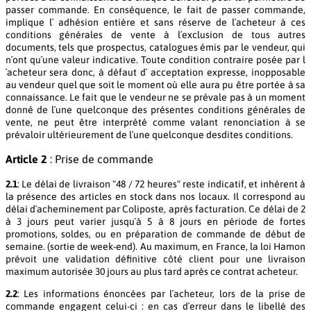
passer commande. En conséquence, le fait de passer commande,
implique l´ adhésion entière et sans réserve de l´acheteur à ces
conditions générales de vente à l´exclusion de tous autres
documents, tels que prospectus, catalogues émis par le vendeur, qui
n´ont qu´une valeur indicative. Toute condition contraire posée par l
´acheteur sera donc, à défaut d´ acceptation expresse, inopposable
au vendeur quel que soit le moment où elle aura pu être portée à sa
connaissance. Le fait que le vendeur ne se prévale pas à un moment
donné de l´une quelconque des présentes conditions générales de
vente, ne peut être interprété comme valant renonciation à se
prévaloir ultérieurement de l´une quelconque desdites conditions.
Article 2
: Prise de commande
2.1
: Le délai de livraison "48 / 72 heures" reste indicatif, et inhérent à
la présence des articles en stock dans nos locaux. Il correspond au
délai d´acheminement par Coliposte, après facturation. Ce délai de 2
à 3 jours peut varier jusqu´à 5 à 8 jours en période de fortes
promotions, soldes, ou en préparation de commande de début de
semaine. (sortie de week-end). Au maximum, en France, la loi Hamon
prévoit une validation définitive côté client pour une livraison
maximum autorisée 30 jours au plus tard après ce contrat acheteur.
2.2
: Les informations énoncées par l´acheteur, lors de la prise de
commande engagent celui-ci : en cas d´erreur dans le libellé des