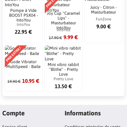
Juicy - Citron -
Pompe à Vide
Masturbateur
Joy Cup ''Caramel
BOOST PSX04 -
Lips'' -
FunZone
IntoYou
Masturbateur
IntoYou
9.00 €
IntoYou
IntoYou
22.95 €
9.99 €
17.90 €
PRIX EXTRA !
Gode Vibrator
Mini vibro rabbit
MultiSpeed - Baile
''Blithe'' - Pretty
Love
Pretty Love
10.95 €
19.90 €
13.50 €
Compte
Informations
Service client
Conditions générales de vente